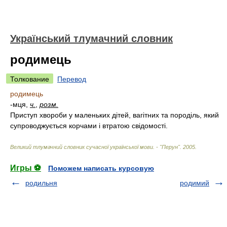
Український тлумачний словник
родимець
Толкование
Перевод
родимець
-мця,
ч.
,
розм.
Приступ хвороби у маленьких дітей, вагітних та породіль, який
супроводжується корчами і втратою свідомості.
Великий тлумачний словник сучасної української мови. - "Перун"
.
2005
.
Игры ⚽
Поможем написать курсовую
родильня
родимий