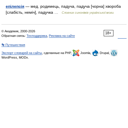
епілепсія
— мед. родимець, падуча, падуча [чорна] хвороба
[слабість, неміч], падучка …
Словник синонімів української мови
© Академик, 2000-2026
18+
Обратная связь:
Техподдержка
,
Реклама на сайте
👣 Путешествия
Экспорт словарей на сайты
, сделанные на PHP,
Joomla,
Drupal,
WordPress, MODx.