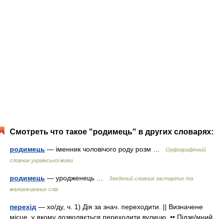
Смотреть что такое "родимець" в других словарях:
родимець
— іменник чоловічого роду розм …
Орфографічний
словник української мови
родимець
— уродженець …
Зведений словник застарілих та
маловживаних слів
перехід
— хо/ду, ч. 1) Дія за знач. переходити. || Визначене
місце, у якому дозволяється переходити вулицю. •• Підзе/мний