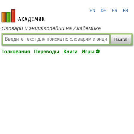
EN
DE
ES
FR
academic.ru
Словари и энциклопедии на Академике
Найти!
Толкования
Переводы
Книги
Игры ⚽