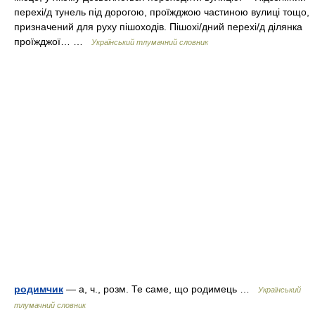
перехі/д тунель під дорогою, проїжджою частиною вулиці тощо,
призначений для руху пішоходів. Пішохі/дний перехі/д ділянка
проїжджої… …
Український тлумачний словник
родимчик
— а, ч., розм. Те саме, що родимець …
Український
тлумачний словник